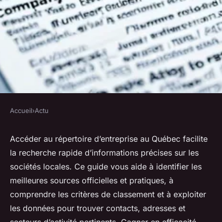
Accueil
›
Actu
ACTU
Comment accéder au
Accéder au répertoire d’entreprise au Québec facilite
la recherche rapide d’informations précises sur les
répertoire d'entreprise au
sociétés locales. Ce guide vous aide à identifier les
québec ?
meilleures sources officielles et pratiques, à
comprendre les critères de classement et à exploiter
Éléna
•
9 juillet 2025
•
4 min de lecture
les données pour trouver contacts, adresses et