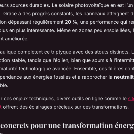
urs sources durables. Le solaire photovoltaïque en est l’un 
s. Grâce à des progrès constants, les panneaux atteignent 
ion dépassant régulièrement
20 %
, une performance qui rend
us en plus intéressante. Même en zones peu ensoleillées, l’e
t améliorée.
draulique complètent ce triptyque avec des atouts distincts. L
tion stable, tandis que l’éolien, bien que soumis à l’intermi
maturité technologique avancée. Ensemble, ces filières cont
épendance aux énergies fossiles et à rapprocher la
neutrali
ble.
r ces enjeux techniques, divers outils en ligne comme le
si
t
offrent des éclairages précieux sur ces transformations.
s concrets pour une transformation énerg
e