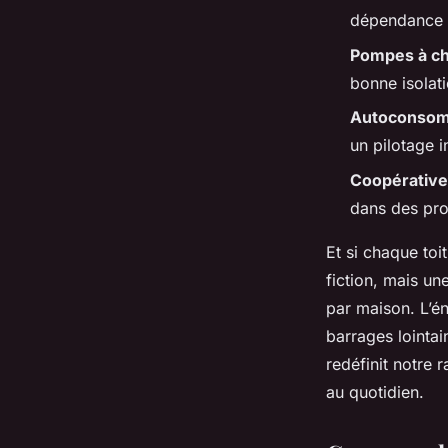
Joséphine
•
16/06/2026 18:39
•
9 min de lecture
dépendance a
Pompes à ch
bonne isolat
Autoconsom
un pilotage i
Coopérative
dans des pro
Et si chaque toi
fiction, mais un
par maison. L’én
barrages lointai
redéfinit notre 
au quotidien.