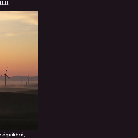
ain
 équilibré
,