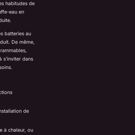
es habitudes de
uffe-eau en
duite.
es batteries au
oduit. De même,
grammables,
 s’inviter dans
soins.
ctions
stallation de
e à chaleur, ou