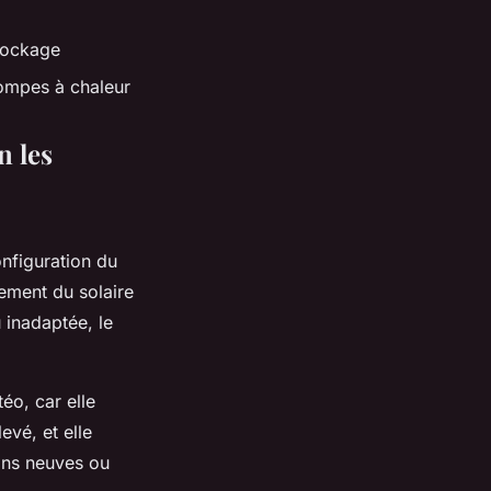
stockage
pompes à chaleur
n les
onfiguration du
ement du solaire
 inadaptée, le
téo, car elle
evé, et elle
ions neuves ou