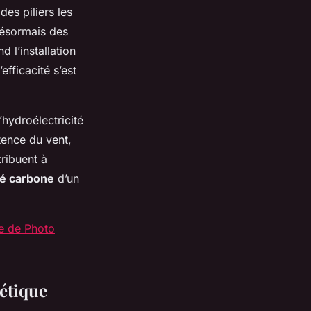
des piliers les
désormais des
 l’installation
fficacité s’est
’hydroélectricité
ttence du vent,
ribuent à
té carbone
d’un
te de Photo
étique