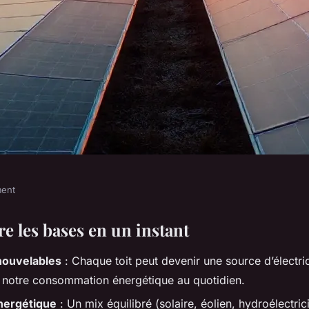
ment
doption des
 les bases en un instant
nouvelables
: Chaque toit peut devenir une source d’électric
bles pour demain
 notre consommation énergétique au quotidien.
énergétique
: Un mix équilibré (solaire, éolien, hydroélectrici