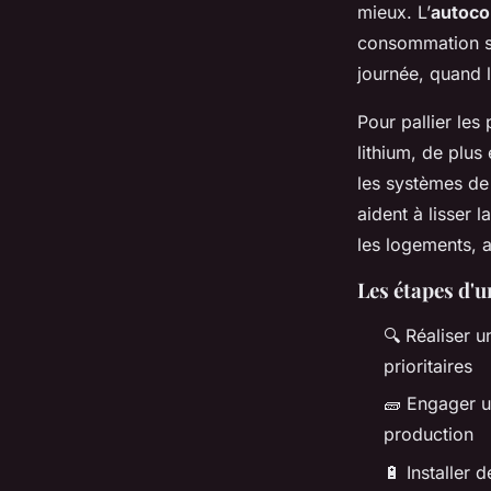
mieux. L’
autoco
consommation s’
journée, quand l
Pour pallier les
lithium, de plu
les systèmes d
aident à lisser 
les logements, a
Les étapes d'u
🔍 Réaliser 
prioritaires
🧱 Engager un
production
🔋 Installer