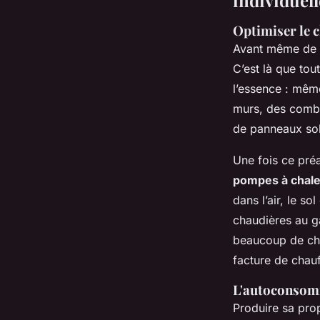
Optimiser le c
Avant même de p
C’est là que to
l’essence : même
murs, des comble
de panneaux sol
Une fois ce préa
pompes à chal
dans l’air, le so
chaudières au ga
beaucoup de chal
facture de chau
L'autoconsomma
Produire sa prop