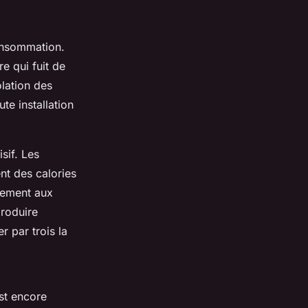
consommation.
e qui fuit de
lation des
te installation
sif. Les
ent des calories
irement aux
produire
r par trois la
est encore